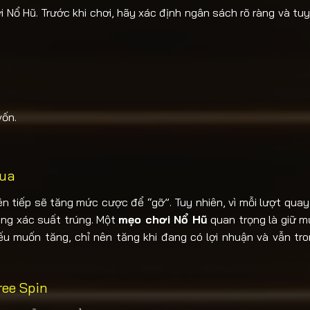
i Nổ Hũ. Trước khi chơi, hãy xác định ngân sách rõ ràng và tu
vốn.
hua
ên tiếp sẽ tăng mức cược để “gỡ”. Tuy nhiên, vì mỗi lượt quay
ăng xác suất trúng. Một
mẹo chơi Nổ Hũ
quan trọng là giữ 
ếu muốn tăng, chỉ nên tăng khi đang có lợi nhuận và vẫn tr
ree Spin