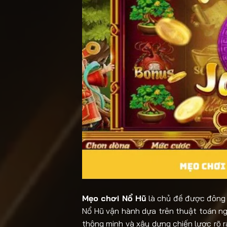
Mẹo chơi Nổ Hũ
là chủ đề được đông 
Nổ Hũ vận hành dựa trên thuật toán n
thông minh và xây dựng chiến lược rõ r