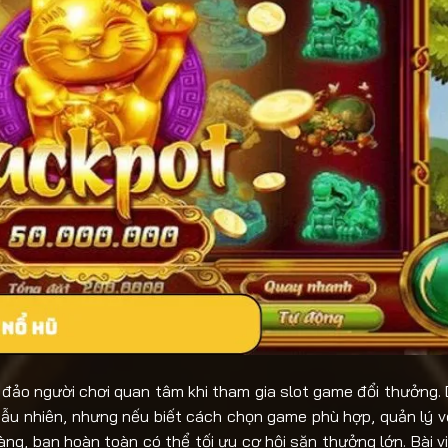
đảo người chơi quan tâm khi tham gia slot game đổi thưởng.
gẫu nhiên, nhưng nếu biết cách chọn game phù hợp, quản lý 
àng, bạn hoàn toàn có thể tối ưu cơ hội săn thưởng lớn. Bài v