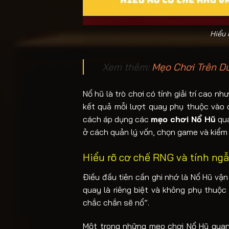
Hiểu 
Xem thêm:
Mẹo Chơi Trên D
Nổ hũ là trò chơi có tính giải trí cao n
kết quả mỗi lượt quay phụ thuộc vào 
cách áp dụng các
mẹo chơi Nổ Hũ
qua
ở cách quản lý vốn, chọn game và kiểm 
Hiểu rõ cơ chế RNG và tính ng
Điều đầu tiên cần ghi nhớ là Nổ Hũ v
quay là riêng biệt và không phụ thuộc
chắc chắn sẽ nổ”.
Một trong những mẹo chơi Nổ Hũ quan 