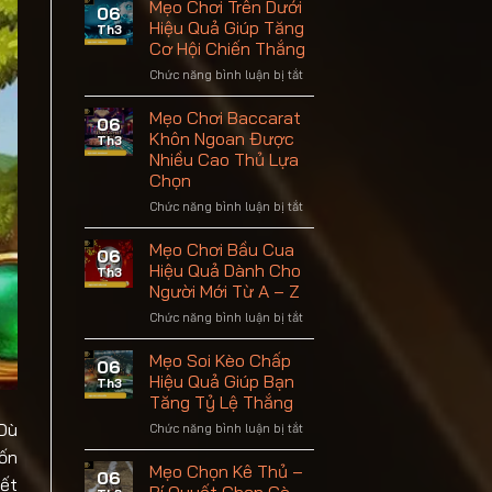
Bạn
Mẹo Chơi Trên Dưới
06
Bắn
Đánh
Hiệu Quả Giúp Tăng
Th3
Cá
Bại
Cơ Hội Chiến Thắng
Hiệu
Nhà
ở
Chức năng bình luận bị tắt
Quả
Cái
Mẹo
Giúp
Chơi
Tăng
Mẹo Chơi Baccarat
06
Trên
Tỷ
Khôn Ngoan Được
Th3
Dưới
Lệ
Nhiều Cao Thủ Lựa
Hiệu
Thắng
Chọn
Quả
Giúp
ở
Chức năng bình luận bị tắt
Tăng
Mẹo
Cơ
Chơi
Mẹo Chơi Bầu Cua
06
Hội
Baccarat
Hiệu Quả Dành Cho
Th3
Chiến
Khôn
Người Mới Từ A – Z
Thắng
Ngoan
ở
Chức năng bình luận bị tắt
Được
Mẹo
Nhiều
Chơi
Cao
Mẹo Soi Kèo Chấp
06
Bầu
Thủ
Hiệu Quả Giúp Bạn
Th3
Cua
Lựa
Tăng Tỷ Lệ Thắng
Hiệu
Chọn
 Dù
ở
Chức năng bình luận bị tắt
Quả
Mẹo
Dành
vốn
Soi
Cho
Mẹo Chọn Kê Thủ –
06
iết
Kèo
Người
Bí Quyết Chọn Gà