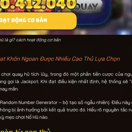
hũ là gì? cách hoạt động cơ bản
at Khôn Ngoan Được Nhiều Cao Thủ Lựa Chọn
ò chơi quay hũ tích lũy, trong đó một phần tiền cược của ng
g gọi là Jackpot. Khi đạt điều kiện nhất định, hệ thống sẽ 
 may mắn.
Random Number Generator – bộ tạo số ngẫu nhiên). Điều này
không bị ảnh hưởng bởi kết quả trước đó. Hiểu rõ nguyên tắc 
 kỳ mẹo chơi Nổ Hũ nào.
oàn từ cao thủ