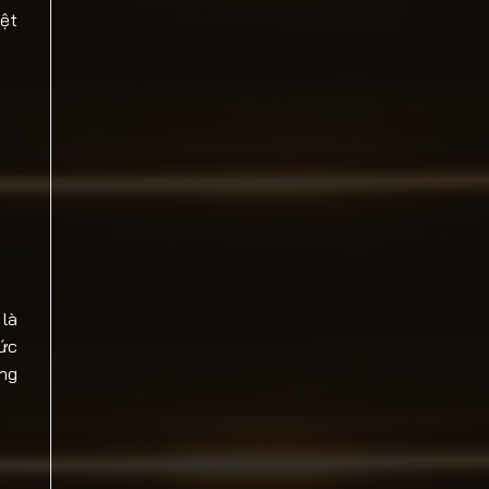
yệt
 là
mức
ong