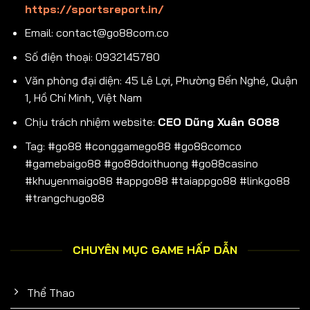
https://sportsreport.in/
Email:
contact@go88com.co
Số điện thoại: 0932145780
Văn phòng đại diện: 45 Lê Lợi, Phường Bến Nghé, Quận
1, Hồ Chí Minh, Việt Nam
Chịu trách nhiệm website:
CEO Dũng Xuân GO88
Tag: #go88 #conggamego88 #go88comco
#gamebaigo88 #go88doithuong #go88casino
#khuyenmaigo88 #appgo88 #taiappgo88 #linkgo88
#trangchugo88
CHUYÊN MỤC GAME HẤP DẪN
Thể Thao