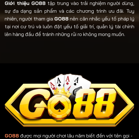
Giới thiệu GO88
tập trung vào trải nghiệm người dùng,
sự đa dạng sản phẩm và các chương trình ưu đãi. Tuy
nhiên, người tham gia
GO88
nên cân nhắc yếu tố pháp lý
tại nơi cư trú và luôn đặt yếu tố giải trí, quản lý tài chính
lên hàng đầu để tránh những rủi ro không mong muốn.
GO88
được mọi người chơi lâu năm biết đến với tên gọi -