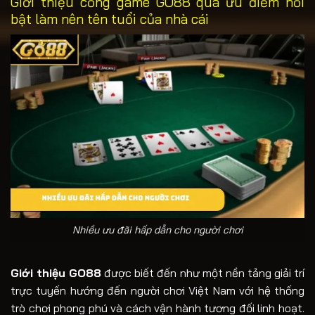
Giới thiệu cổng game GO88 qua ưu điểm nổi
bật làm nên tên tuổi của nhà cái
Nhiều ưu đãi hấp dẫn cho người chơi
Giới thiệu GO88
được biết đến như một nền tảng giải trí
trực tuyến hướng đến người chơi Việt Nam với hệ thống
trò chơi phong phú và cách vận hành tương đối linh hoạt.