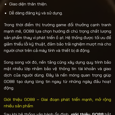
Giao diện thân thiện.
Dễ dàng đăng ký và sử dụng.
Trong thời điểm thị trường game đổi thưởng cạnh tranh
mạnh mẽ, GO88 lựa chọn hướng đi chú trọng chất lượng
sản phẩm thay vì phát triển ồ ạt. Hệ thống được tối ưu để
giảm thiểu lỗi kỹ thuật, đảm bảo trải nghiệm mượt mà cho
người chơi trên cả máy tính và thiết bị di động.
Song song với đó, nền tảng cũng xây dựng quy trình bảo
mật nhiều lớp nhằm bảo vệ thông tin tài khoản và giao
dịch của người dùng. Đây là nền móng quan trọng giúp
GO88 tạo dựng lòng tin ngay từ những ngày đầu hoạt
động.
Giới thiệu GO88 – Giai đoạn phát triển mạnh, mở rộng
nhiều sản phẩm
Sau khi hệ thống vận hành ổn định,
giới thiệu GO88
bắt