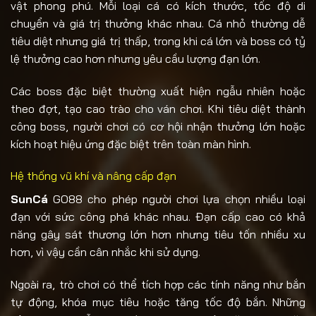
vật phong phú. Mỗi loại cá có kích thước, tốc độ di
chuyển và giá trị thưởng khác nhau. Cá nhỏ thường dễ
tiêu diệt nhưng giá trị thấp, trong khi cá lớn và boss có tỷ
lệ thưởng cao hơn nhưng yêu cầu lượng đạn lớn.
Các boss đặc biệt thường xuất hiện ngẫu nhiên hoặc
theo đợt, tạo cao trào cho ván chơi. Khi tiêu diệt thành
công boss, người chơi có cơ hội nhận thưởng lớn hoặc
kích hoạt hiệu ứng đặc biệt trên toàn màn hình.
Hệ thống vũ khí và nâng cấp đạn
SunCá
GO88 cho phép người chơi lựa chọn nhiều loại
đạn với sức công phá khác nhau. Đạn cấp cao có khả
năng gây sát thương lớn hơn nhưng tiêu tốn nhiều xu
hơn, vì vậy cần cân nhắc khi sử dụng.
Ngoài ra, trò chơi có thể tích hợp các tính năng như bắn
tự động, khóa mục tiêu hoặc tăng tốc độ bắn. Những