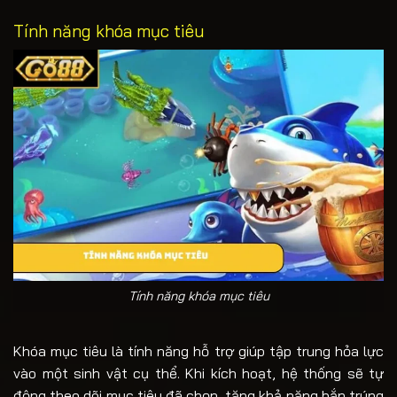
Tính năng khóa mục tiêu
Tính năng khóa mục tiêu
Khóa mục tiêu là tính năng hỗ trợ giúp tập trung hỏa lực
vào một sinh vật cụ thể. Khi kích hoạt, hệ thống sẽ tự
động theo dõi mục tiêu đã chọn, tăng khả năng bắn trúng