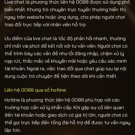
Live chat là phương thức liên hệ GO88 được sử dụng phổ
biến nhất. Khung trò chuyện trực tuyến thường hiển thị
ngay trên website hoặc ứng dụng, cho phép người chơi
trao đổi trực tiếp với nhân viên hỗ trợ.
Ưu điểm của live chat là tốc độ phản hồi nhanh, thường
chỉ mất vài phút để kết nối với tư vấn viên. Người chơi có
thể trình bày các vấn đề như lỗi đăng nhập, chậm xử lý
nạp rút, thắc mắc về khuyến mãi hoặc yêu cầu xác minh
tài khoản. Ngoài ra, việc trao đổi qua chat giúp lưu lại nội
dung cuộc trò chuyện để tiện theo dõi khi cần thiết.
Liên hệ GO88 qua số hotline
Hotline là phương thức liên hệ GO88 phù hợp với các
trường hợp cần xử lý khẩn cấp. Khi gặp sự cố liên quan
đến tài khoản hoặc giao dịch có giá trị lớn, người chơi có
thể gọi trực tiếp đến tổng đài hỗ trợ để được tư vấn ngay
lập tức.